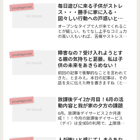
毎日遊びに来る子供がストレ
Uncategorized
ス・・・勝手に家に入る・
図々しい行動への戸惑いと対
策
オープンなタイプで人が来てくれるこ
とが嬉しい、もてなし上手なコミュ力
の高い人もいれば、苦痛やストレスに
感じてしまう人もいる。感じ方は人そ
れぞれあると思います。ちなみに私は
苦痛に感じてしまうタイプです。部屋
障害なの？受け入れようとす
Uncategorized
に他人が入ってくることがすごいスト
る親の気持ちと葛藤。私は子
レ...
供の未来をあきらめない！
前回の記事で衝撃的なことを言われて
きた、とまみえ。本日の記事は、その
話を夫に伝えた時を書きますね（とは
いえ数日前の話）。自分の辛さを吐き
出す。もし、あなたが同じよなことで
悩んでいるのなら、悩んでいるのは自
放課後デイ2か月目！6月の活
Uncategorized
分だけじゃないって、思えるように、
動内容と我が家の夕方の課題
読...
6月。放課後デイサービス２か月達
成！！！今月の放課後デイサービス
（デイ）は全9回の利用で、上限値を1
日残してすべての利用日を元気に通い
きることが出来ました！！学校ではプ
ールの授業も始まり、デイに行く日と
人が怖いと感じてしまうあな