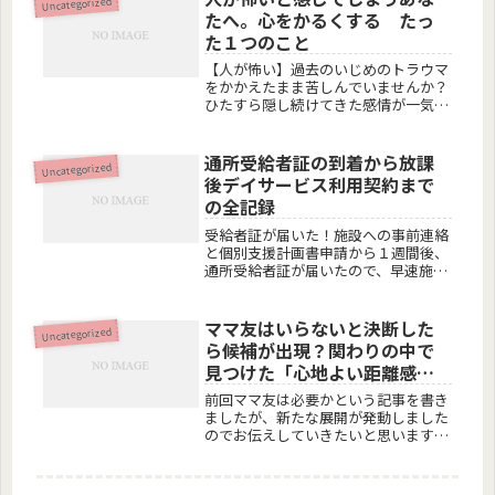
Uncategorized
重なると「疲れもひとしお」利用2か
たへ。心をかるくする たっ
月目...
た１つのこと
【人が怖い】過去のいじめのトラウマ
をかかえたまま苦しんでいませんか？
ひたすら隠し続けてきた感情が一気に
ブワッと思いだ出されて心の奥底が痛
んだりしていませんか？私自身克服で
きないまま いまだに思い出したりし
通所受給者証の到着から放課
Uncategorized
て苦しくなるので ものすごくそのつ
後デイサービス利用契約まで
ら...
の全記録
受給者証が届いた！施設への事前連絡
と個別支援計画書申請から１週間後、
通所受給者証が届いたので、早速施設
へ電話してみます。手帳が届いた旨と
手続きを進めたい旨を伝えます。ここ
で、契約前に児童発達管理責任者の方
ママ友はいらないと決断した
Uncategorized
で個別支援計画書というものを作成し
ら候補が出現？関わりの中で
な...
見つけた「心地よい距離感」
と学び
前回ママ友は必要かという記事を書き
ましたが、新たな展開が発動しました
のでお伝えしていきたいと思います。
「ママ友はいらない」と決断したら候
補が現れた話6月の事です。近所、子
供が一緒に遊びに行くお友達ができ