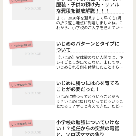
ルが発生し、意図とせず再び学校へ足
服装・子供の預け先・リアル
を...
な費用を徹底解説！！！
さて、2026年を迎えまして早くも1月
の折り返し地点に到達しましたね。こ
れから、小学校のご入学を控えている
親御さん、ここから一気に忙しくなり
ますよ。お仕事がある方は少し調整が
必要かもしれませんし、お金の準備だ
いじめのパターンとタイプに
Uncategorized
ってあります。「ランドセルと学習...
ついて
【いじめ】実体験のない人間では，キ
レイごとしか出てこない。ましてや、
いじめられる側を体験したことすらな
い人には計り知れないことも多々。そ
んな人間たちが振りかざした正義の言
葉は心がモヤっとするだけで、言葉が
いじめに勝つには心を育てる
Uncategorized
全然入ってこないのさ。あなたの言い
ことが必要だった！
た...
いじめに勝つってどういうことだろ
う？いじめに負けないってどういうこ
とだろう？ずっと考えてきた。たどり
着いた答えは、自分の中にあると気付
いた。向き合うべきは自分なのだと。
いかに、【動じない心を育てていける
小学校の勉強についていけな
Uncategorized
か】だと確信した。いじめられてるの
い！？担任からの突然の電話
に向...
と、ソロ活ママの焦り