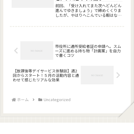
前回、「受け入れてまた次へどんどん
進んでゆきましょう」で締めくくりま
したが、やはりへこんでいる暇はない
ようです。生活に平和を取り戻してき
たかと思っていた6月の後半、担任か
らの電話で新たに【悩みの種】が生ま
れました。これが噂に聞く「小１の
壁」...
市役所に通所受給者証の申請へ。スム
ーズに進める持ち物「計画案」を自力
で書くコツ
【放課後等デイサービス体験談】週2
回からスタート！５月の活動内容と通
わせて感じたリアルな効果
ホーム
Uncategorized