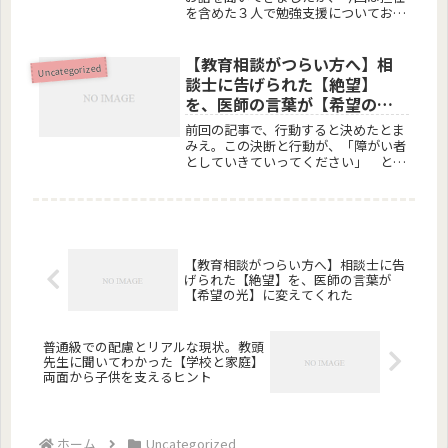
を含めた３人で勉強支援についてお話
を聞いてきました。勉強支援の相談の
結果，夏休みに取り組むべき課題が明
確になりました。７月、夏休み始まっ
【教育相談がつらい方へ】相
Uncategorized
てすぐの頃です。担任から明かされ
談士に告げられた【絶望】
た、...
を、医師の言葉が【希望の
光】に変えてくれた
前回の記事で、行動すると決めたとま
みえ。この決断と行動が、「障がい者
としていきていってください」 と相
談士に突き付けられた現実と、どん底
に突き落とされた気持ちを拭い去って
くれた！！あなたがもし、一人で悩ん
でいたり、意見相違で板挟みになっ
て、...
【教育相談がつらい方へ】相談士に告
げられた【絶望】を、医師の言葉が
【希望の光】に変えてくれた
普通級での配慮とリアルな現状。教頭
先生に聞いてわかった【学校と家庭】
両面から子供を支えるヒント
ホーム
Uncategorized