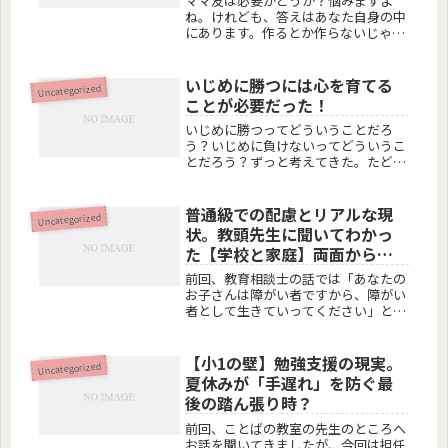
ママ友は必要かどうか？悩みますよ
ね。けれども、答えはあなた自身の中
にあります。作るとか作らないじゃな
い。もし、本当に縁があるなら自然と
いづれはつながる人に出会えるかもし
れないし、出会えないかもしれない。
いじめに勝つには心を育てる
Uncategorized
【それでも、いいじゃない】出会えた
ことが必要だった！
らラ...
いじめに勝つってどういうことだろ
う？いじめに負けないってどういうこ
とだろう？ずっと考えてきた。たどり
着いた答えは、自分の中にあると気付
いた。向き合うべきは自分なのだと。
いかに、【動じない心を育てていける
普通級での配慮とリアルな現
Uncategorized
か】だと確信した。いじめられてるの
状。教頭先生に聞いてわかっ
に向...
た【学校と家庭】両面から子
供を支えるヒント
前回、教育相談士の話では「あなたの
お子さんは障がい者ですから、障がい
者として生きていってください」と吐
き捨てられ、全く今後の支援について
は教えてはもらえなかった。欲しい情
報はそこではない。本来、支援級が望
【小1の壁】勉強支援の現実。
Uncategorized
ましいという診断結果だったことに対
夏休みが「手遅れ」を防ぐ最
し...
後の踏ん張り時？
前回、ことばの教室の先生のところへ
お話を聞いてきましたが、今回は担任