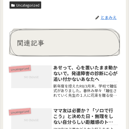
Uncategorized
とまみえ
関連記事
あせって、心を置いたまま動か
Uncategorized
ないで。発達障害の診断に心が
追い付かないあなたへ
新年度を控えたR8/3月末、学校で離任
式がありました。春休み早々「離任さ
れていく先生の１人に花束を贈る役割
を、子供にお願いしたい」と電話がか
かって来た。その時、非常にショック
だったのが、「こちらも助けてあげた
ママ友は必要か？「ソロで行
Uncategorized
いって思うんですよ。」って、おっ...
こう」と決めた日・無理をし
ない自分らしい距離感のトリ
セツ